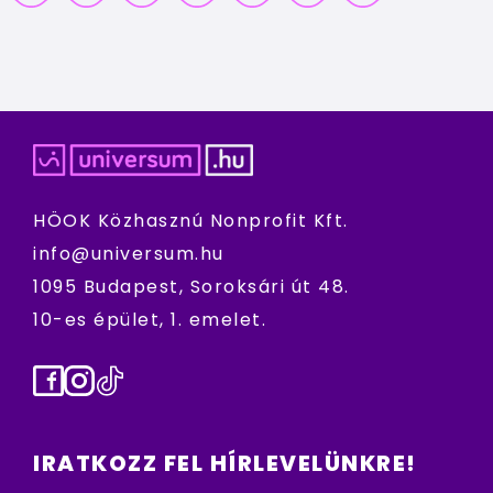
HÖOK Közhasznú Nonprofit Kft.
info@universum.hu
1095 Budapest, Soroksári út 48.
10-es épület, 1. emelet.
Facebook
Instagram
TikTok
IRATKOZZ FEL HÍRLEVELÜNKRE!