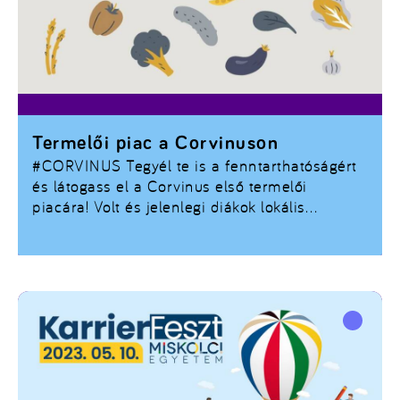
Termelői piac a Corvinuson
#CORVINUS Tegyél te is a fenntarthatóságért
és látogass el a Corvinus első termelői
piacára! Volt és jelenlegi diákok lokális
termékeiből lehet majd válogatni.