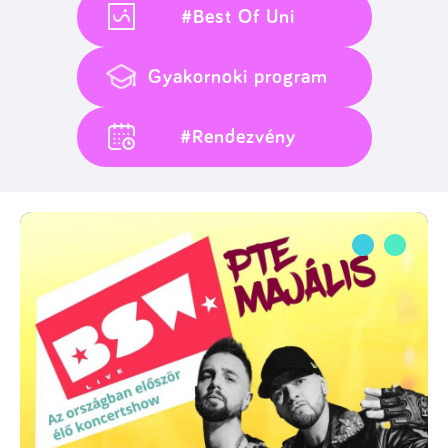
#Best Of Uni
Gyakornoki program
#Rendezvény