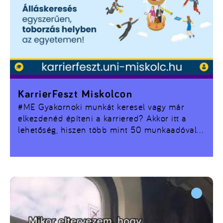
KarrierFeszt Miskolcon
#ME Gyakornoki munkát keresel vagy már
elkezdenéd építeni a karriered? Akkor itt a
lehetőség, hiszen több mint 50 munkaadóval
és ezernél is több jelölttel vár az állásbörze.