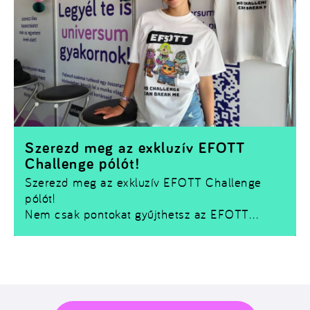
Szerezd meg az exkluzív EFOTT
Challenge pólót!
Szerezd meg az exkluzív EFOTT Challenge
pólót!
Nem csak pontokat gyűjthetsz az EFOTT
Challenge-ben –
egy limitált Challenge pólót
is bezsebelhetsz!
Ha szeretnéd magaddal vinni a fesztivál
emlékét, nincs más dolgod, mint teljesíteni
néhány kihívást és összegyűjteni a szükséges
Kreditet.