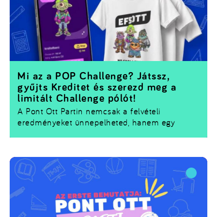
Mi az a POP Challenge? Játssz,
gyűjts Kreditet és szerezd meg a
limitált Challenge pólót!
A Pont Ott Partin nemcsak a felvételi
eredményeket ünnepelheted, hanem egy
izgalmas játékba is becsatlakozhatsz. Az
Universum.hu appban
elérhető
POP Challenge
során a standoknál különböző feladatokat
teljesíthetsz, miközben
XP-t és Kreditet
gyűjtesz.