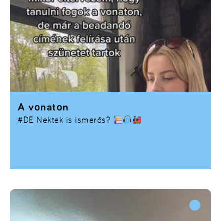
A vonaton
#DE Nektek is ismerős?