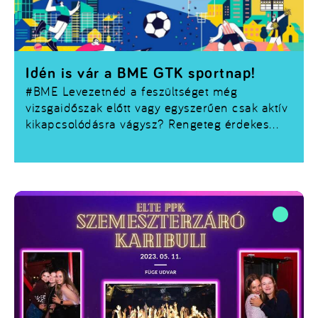
Idén is vár a BME GTK sportnap!
#BME Levezetnéd a feszültséget még
vizsgaidőszak előtt vagy egyszerűen csak aktív
kikapcsolódásra vágysz? Rengeteg érdekes
programmal vár a BME GTK sportnap