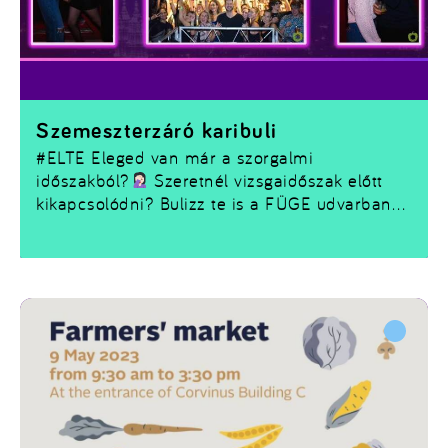
Szemeszterzáró karibuli
#ELTE
Eleged van már a szorgalmi
időszakból?
Szeretnél vizsgaidőszak előtt
kikapcsolódni? Bulizz te is a FÜGE udvarban
és feledkezz meg az egyetemről egy éjszakára