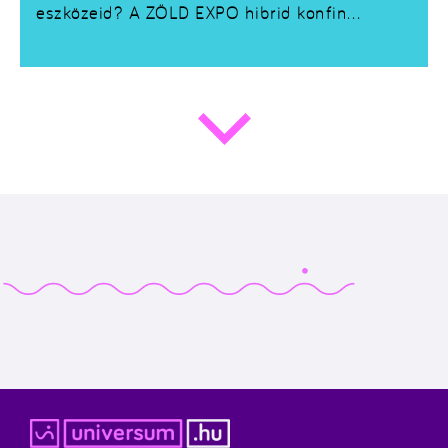
eszközeid? A ZÖLD EXPO hibrid konfin
megismerheted a legújabb trendeket, ötleteket
és termékeket, amelyekkel szebb hellyé
varázsolhatod a világot!