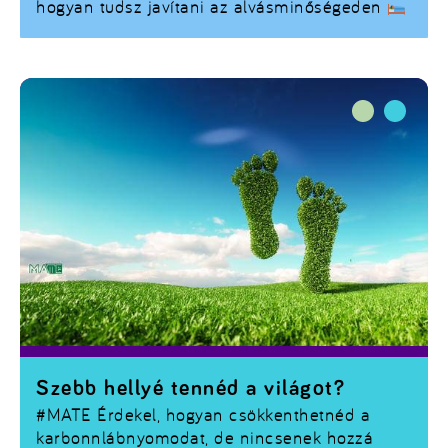
hogyan tudsz javítani az alvásminőségeden
Szebb hellyé tennéd a világot?
#MATE
Érdekel, hogyan csökkenthetnéd a
karbonnlábnyomodat, de nincsenek hozzá