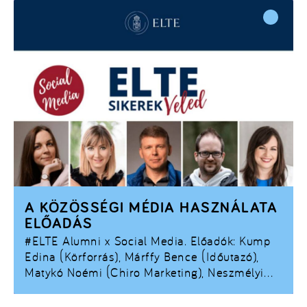
A KÖZÖSSÉGI MÉDIA HASZNÁLATA
ELŐADÁS
#ELTE
Alumni x Social Media. Előadók: Kump
Edina (Körforrás), Márffy Bence (Időutazó),
Matykó Noémi (Chiro Marketing), Neszmélyi
Emil (motivációs szakember) és Wertán Sára
(Beszélgess jól).