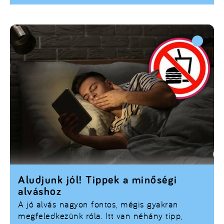
Aludjunk jól! Tippek a minőségi
alváshoz
A jó alvás nagyon fontos, mégis gyakran
megfeledkezünk róla. Itt van néhány tipp,