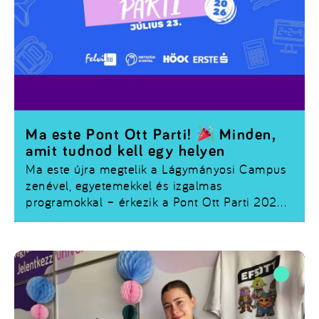
Ma este Pont Ott Parti!
Minden,
amit tudnod kell egy helyen
Ma este újra megtelik a Lágymányosi Campus
zenével, egyetemekkel és izgalmas
programokkal – érkezik a
Pont Ott Parti 2026
!
Ha már regisztráltál, vagy még szeretnél
csatlakozni, összegyűjtöttük a legfontosabb
tudnivalókat.