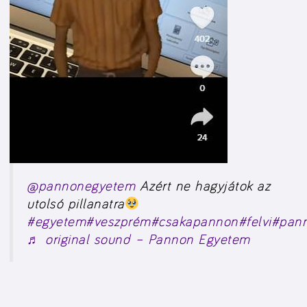
@pannonegyetem
Azért ne hagyjátok az
utolsó pillanatra
#egyetem
#veszprém
#csakapannon
#felvi
#pan
♬ original sound – Pannon Egyetem