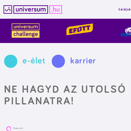
belépé
Kilépés
a
tartalomba
e-élet
karrier
NE HAGYD AZ UTOLSÓ
PILLANATRA!
Szerző: