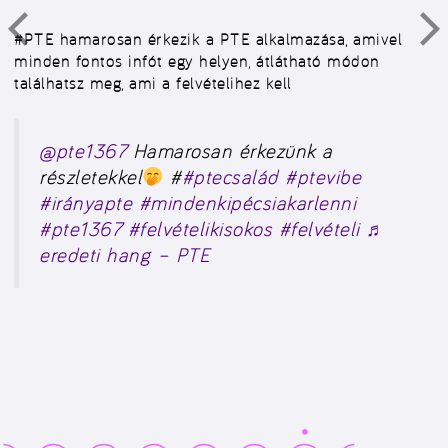
#PTE
hamarosan érkezik a PTE alkalmazása, amivel
minden fontos infót egy helyen, átlátható módon
találhatsz meg, ami a felvételihez kell
@pte1367
Hamarosan érkezünk a
részletekkel
#
#ptecsalád
#ptevibe
#irányapte
#mindenkipécsiakarlenni
#pte1367
#felvételikisokos
#felvételi
♬
eredeti hang – PTE