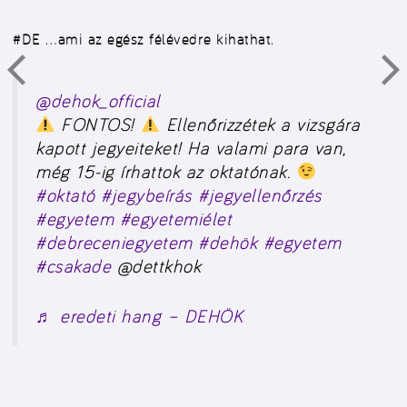
#DE
…ami az egész félévedre kihathat.
@dehok_official
FONTOS!
Ellenőrizzétek a vizsgára
kapott jegyeiteket! Ha valami para van,
még 15-ig írhattok az oktatónak.
#oktató
#jegybeírás
#jegyellenőrzés
#egyetem
#egyetemiélet
#debreceniegyetem
#dehök
#egyetem
#csakade
@dettkhok
♬ eredeti hang – DEHÖK