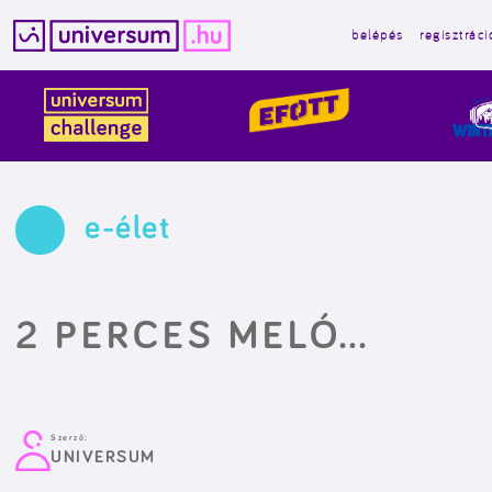
belépés
regisztráci
Kilépés
a
tartalomba
e-élet
2 PERCES MELÓ…
Szerző:
UNIVERSUM