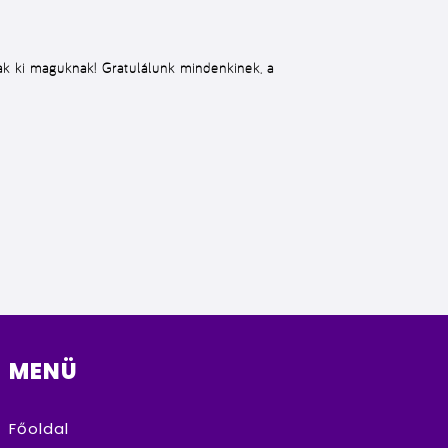
ak ki maguknak! Gratulálunk mindenkinek, a
MENÜ
Főoldal