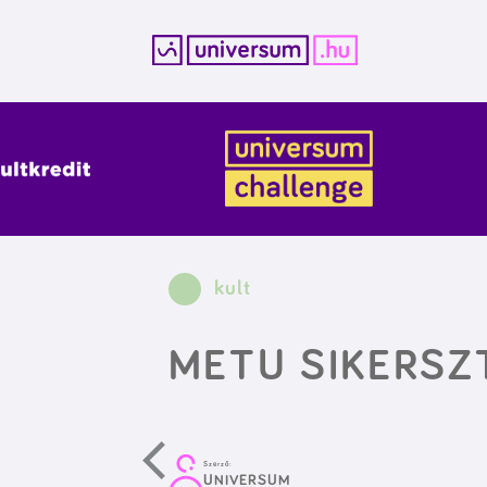
Kilépés
a
tartalomba
kult
METU SIKERSZ
Szerző:
UNIVERSUM