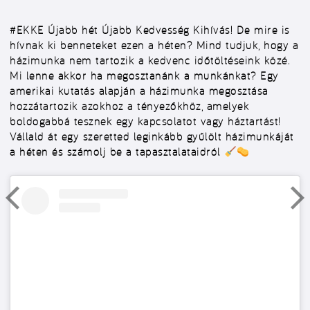
#EKKE
Újabb hét Újabb Kedvesség Kihívás! De mire is
hívnak ki benneteket ezen a héten? Mind tudjuk, hogy a
házimunka nem tartozik a kedvenc időtöltéseink közé.
Mi lenne akkor ha megosztanánk a munkánkat? Egy
amerikai kutatás alapján a házimunka megosztása
hozzátartozik azokhoz a tényezőkhöz, amelyek
boldogabbá tesznek egy kapcsolatot vagy háztartást!
Vállald át egy szeretted leginkább gyűlölt házimunkáját
a héten és számolj be a tapasztalataidról