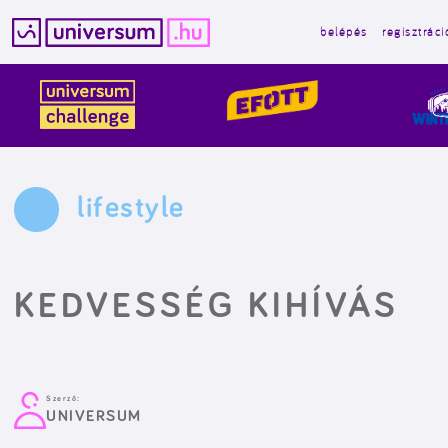
belépés
regisztráci
Kilépés
a
tartalomba
lifestyle
KEDVESSÉG KIHÍVÁS
Szerző:
UNIVERSUM