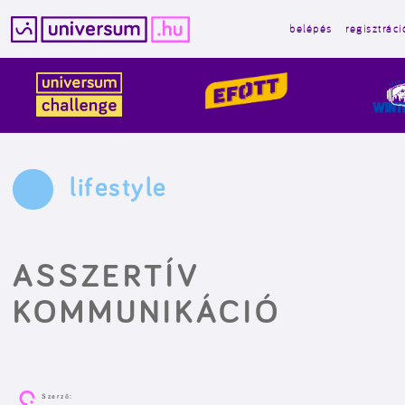
belépés
regisztráci
Kilépés
a
tartalomba
lifestyle
ASSZERTÍV
KOMMUNIKÁCIÓ
Szerző: