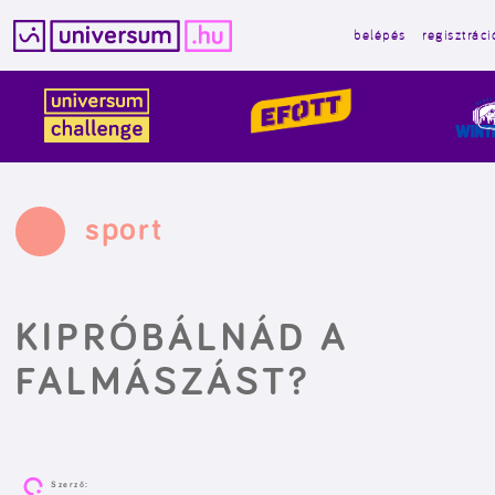
belépés
regisztráci
Kilépés
a
tartalomba
sport
KIPRÓBÁLNÁD A
FALMÁSZÁST?
Szerző: