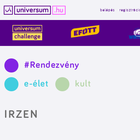
belépés
regisztráci
Kilépés
a
tartalomba
#Rendezvény
e-élet
kult
IRZEN