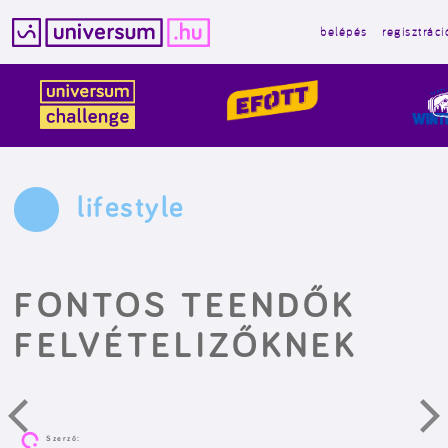
belépés
regisztráci
Kilépés
a
tartalomba
lifestyle
FONTOS TEENDŐK
FELVÉTELIZŐKNEK
Szerző: