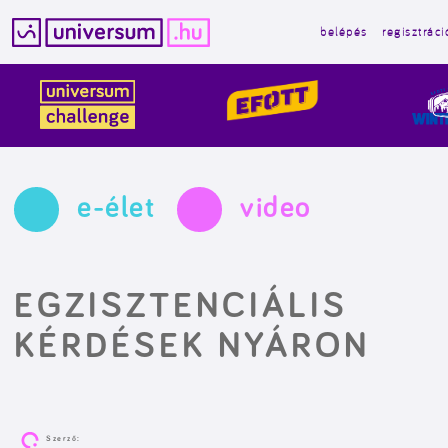
belépés
regisztráci
Kilépés
a
tartalomba
e-élet
video
EGZISZTENCIÁLIS
KÉRDÉSEK NYÁRON
Szerző: