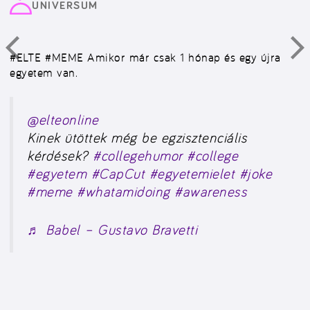
UNIVERSUM
#ELTE #MEME
Amikor már csak 1 hónap és egy újra
egyetem van.
@elteonline
Kinek ütöttek még be egzisztenciális
kérdések?
#collegehumor
#college
#egyetem
#CapCut
#egyetemielet
#joke
#meme
#whatamidoing
#awareness
♬ Babel – Gustavo Bravetti