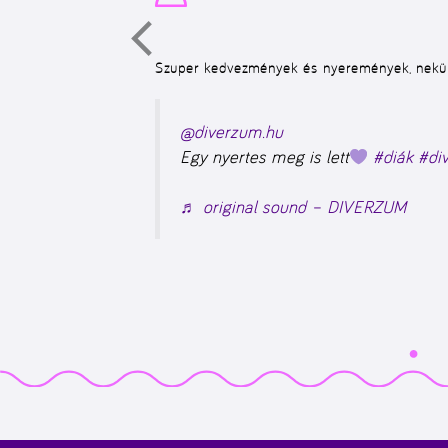
Szuper kedvezmények és nyeremények, nekün
@diverzum.hu
Egy nyertes meg is lett
#diák
#di
♬ original sound – DIVERZUM