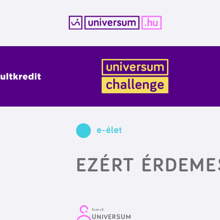
Kilépés
a
tartalomba
e-élet
EZÉRT ÉRDEME
Szerző:
UNIVERSUM