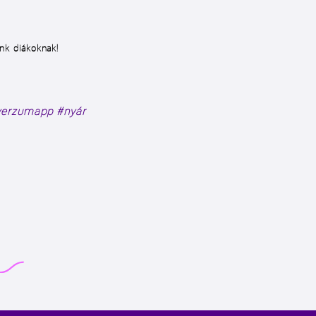
k diákoknak!
verzumapp
#nyár