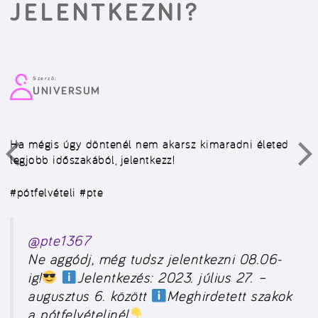
JELENTKEZNI?
Szerző:
UNIVERSUM
Ha mégis úgy döntenél nem akarsz kimaradni életed
legjobb időszakából, jelentkezz!
#pótfelvételi #pte
@pte1367
Ne aggódj, még tudsz jelentkezni 08.06-
ig!
Jelentkezés: 2023. július 27. –
augusztus 6. között
Meghirdetett szakok
a pótfelvételinél