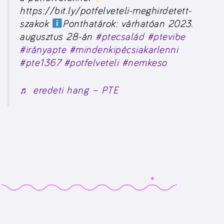
https://bit.ly/potfelveteli-meghirdetett-
szakok
Ponthatárok: várhatóan 2023.
augusztus 28-án
#ptecsalád
#ptevibe
#irányapte
#mindenkipécsiakarlenni
#pte1367
#potfelveteli
#nemkeso
♬ eredeti hang – PTE