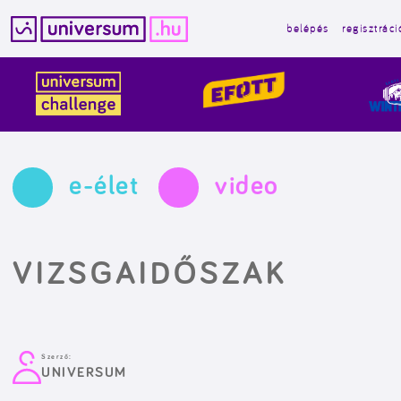
belépés
regisztráci
Kilépés
a
tartalomba
e-élet
video
VIZSGAIDŐSZAK
Szerző:
UNIVERSUM