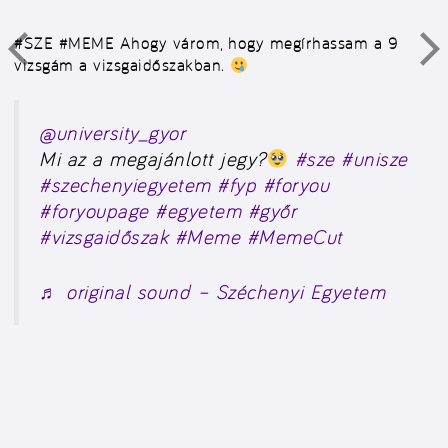
#SZE #MEME
Ahogy várom, hogy megírhassam a 9
vizsgám a vizsgaidőszakban.
@university_gyor
Mi az a megajánlott jegy?
#sze
#unisze
#szechenyiegyetem
#fyp
#foryou
#foryoupage
#egyetem
#győr
#vizsgaidőszak
#Meme
#MemeCut
♬ original sound – Széchenyi Egyetem