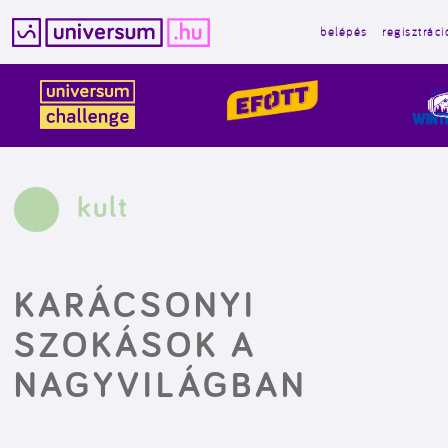
belépés
regisztráci
Kilépés
a
tartalomba
kult
KARÁCSONYI
SZOKÁSOK A
NAGYVILÁGBAN