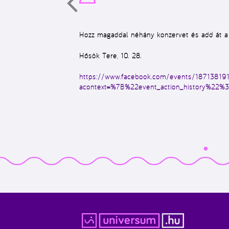
Hozz magaddal néhány konzervet és add át a 
Hősök Tere, 10. 28.
https://www.facebook.com/events/18713819
acontext=%7B%22event_action_history%2