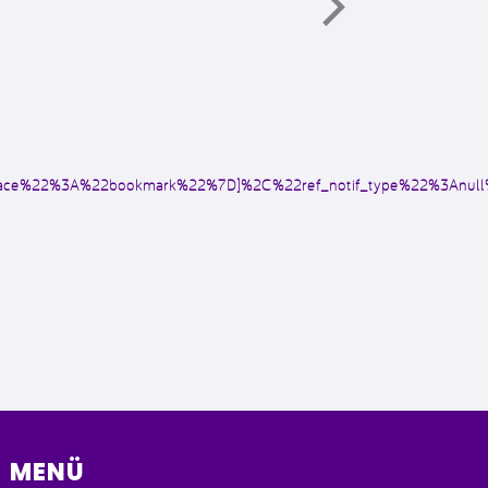
face%22%3A%22bookmark%22%7D]%2C%22ref_notif_type%22%3Anul
MENÜ