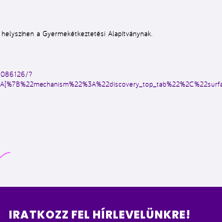
helyszínen a Gyermekétkeztetési Alapítványnak.
1086126/?
2%3A[%7B%22mechanism%22%3A%22discovery_top_tab%22%2C%22sur
IRATKOZZ FEL HÍRLEVELÜNKRE!