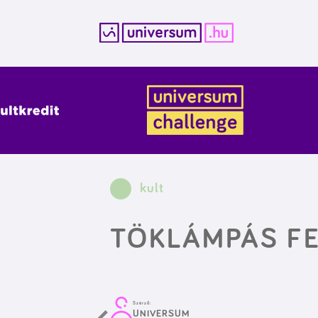
Kilépés
a
tartalomba
kult
TÖKLÁMPÁS FE
Szerző:
UNIVERSUM