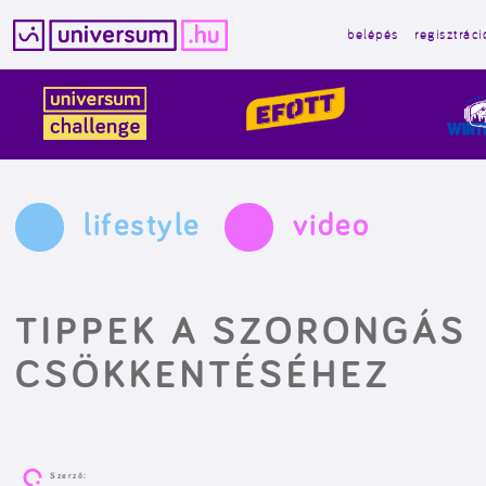
belépés
regisztráci
Kilépés
a
tartalomba
lifestyle
video
TIPPEK A SZORONGÁS
CSÖKKENTÉSÉHEZ
Szerző: