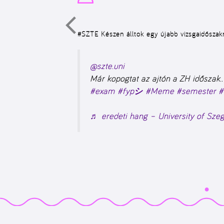
#SZTE
Készen álltok egy újabb vizsgaidősza
@szte.uni
Már kopogtat az ajtón a ZH időszak.
#exam
#fypシ
#Meme
#semester
#
♬ eredeti hang – University of Sze