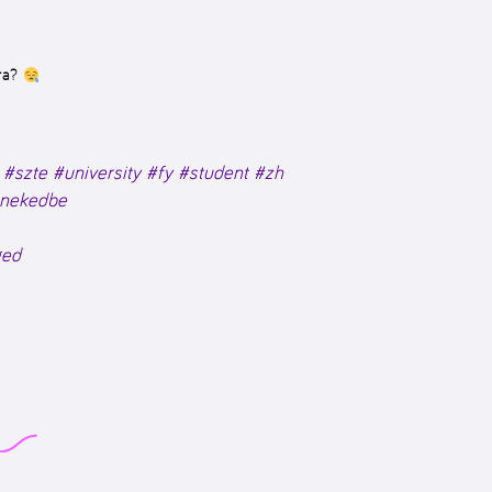
kra?
.
#szte
#university
#fy
#student
#zh
nekedbe
ged