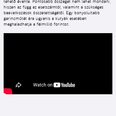
tehető évente. Pontosabb összeget nem lehet mondani,
hiszen az függ az esetszámtól, valamint a szükséges
beavatkozások összetettségétől. Egy bonyolultabb
gerincműtét ára ugyanis a kutyák esetében
meghaladhatja a félmillió forintot.