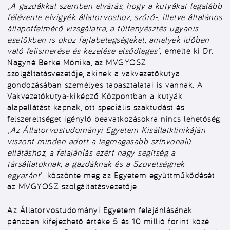
„
A gazdákkal szemben elvárás, hogy a kutyákat legalább
félévente elvigyék állatorvoshoz, szűrő-, illetve általános
állapotfelmérő vizsgálatra, a túltenyésztés ugyanis
esetükben is okoz fajtabetegségeket, amelyek időben
való felismerése és kezelése elsődleges”,
emelte ki Dr.
Nagyné Berke Mónika, az MVGYOSZ
szolgáltatásvezetője, akinek a vakvezetőkutya
gondozásában személyes tapasztalatai is vannak. A
Vakvezetőkutya-kiképző Központban a kutyák
alapellátást kapnak, ott speciális szaktudást és
felszereltséget igénylő beavatkozásokra nincs lehetőség.
„
Az Állatorvostudományi Egyetem Kisállatklinikáján
viszont minden adott a legmagasabb színvonalú
ellátáshoz, a felajánlás ezért nagy segítség a
társállatoknak, a gazdáknak és a Szövetségnek
egyaránt
”, köszönte meg az Egyetem együttműködését
az MVGYOSZ szolgáltatásvezetője.
Az Állatorvostudományi Egyetem felajánlásának
pénzben kifejezhető értéke 5 és 10 millió forint közé