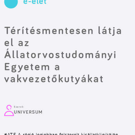
e-élet
Térítésmentesen látja
el az
Állatorvostudományi
Egyetem a
vakvezetőkutyákat
Szerző:
UNIVERSUM
#ATE
A régió legjobban felszerelt kisállatklinikáján