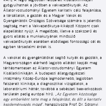
gyógyulhatnak a jövőben a vakvezetőkutyák. Az
Állatorvostudományi Egyetem karitatív célú felajánlása,
a társállatok, a gazdák és a Magyar Vakok és
Gyengénlátók Országos Szövetsége számára is jelentős
segítség, mert a Vakvezetőkutya-kiképző Központ csak
alapellátást nyújt. A megelőzés, illetve a szakszerű és
gyors ellátás a munkakutyának minősülő
vakvezetőkutyák esetében elsődleges fontosságú cél és
egyben társadalmi érdek is.
A vakokat és gyengénlátókat segítő kutyák és gazdáik, a
Magyarországon elérhető legjobb ellátást kapják meg
térítésmentesen az Állatorvostudományi Egyetem
Kisállatklinikáján. A budapesti állatgyógyászati
intézmény Közép-Európa legmodernebb, legjobban
felszerelt klinikája, a diagnosztikai vizsgálatok, a
laboratóriumi háttér, továbbá a sebészeti beavatkozások
területén pedig európai hírű.
„Az Egyetem közössége
egy emberként tette meg a felajánlást, és állt a karitatív
kezdeményezés mögé
”, hangsúlyozta Prof. Dr. Sótonyi