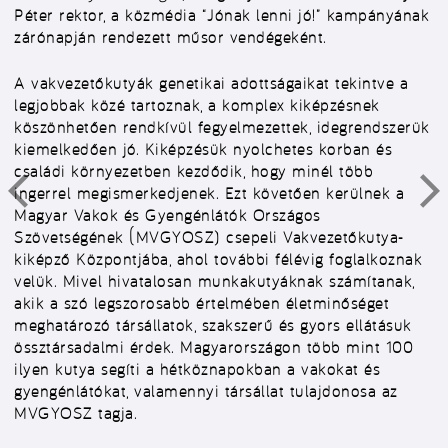
Péter rektor, a közmédia “Jónak lenni jó!” kampányának
zárónapján rendezett műsor vendégeként.
A vakvezetőkutyák genetikai adottságaikat tekintve a
legjobbak közé tartoznak, a komplex kiképzésnek
köszönhetően rendkívül fegyelmezettek, idegrendszerük
kiemelkedően jó. Kiképzésük nyolchetes korban és
családi környezetben kezdődik, hogy minél több
ingerrel megismerkedjenek. Ezt követően kerülnek a
Magyar Vakok és Gyengénlátók Országos
Szövetségének (MVGYOSZ) csepeli Vakvezetőkutya-
kiképző Központjába, ahol további félévig foglalkoznak
velük. Mivel hivatalosan munkakutyáknak számítanak,
akik a szó legszorosabb értelmében életminőséget
meghatározó társállatok, szakszerű és gyors ellátásuk
össztársadalmi érdek. Magyarországon több mint 100
ilyen kutya segíti a hétköznapokban a vakokat és
gyengénlátókat, valamennyi társállat tulajdonosa az
MVGYOSZ tagja.