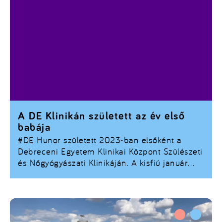
A DE Klinikán született az év első
babája
#DE
Hunor született 2023-ban elsőként a
Debreceni Egyetem Klinikai Központ Szülészeti
és Nőgyógyászati Klinikáján. A kisfiú január
elsején 0 óra 12 perckor jött a világra.