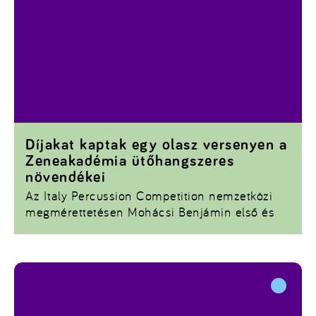
Díjakat kaptak egy olasz versenyen a
Zeneakadémia ütőhangszeres
növendékei
Az Italy Percussion Competition nemzetközi
megmérettetésen Mohácsi Benjámin első és
második lett, Simon András pedig harmadik
helyezést ért el.