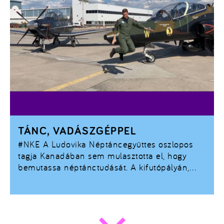
TÁNC, VADÁSZGÉPPEL
#NKE
A Ludovika Néptáncegyüttes oszlopos
tagja Kanadában sem mulasztotta el, hogy
bemutassa néptánctudását. A kifutópályán,
vadászgépek között.