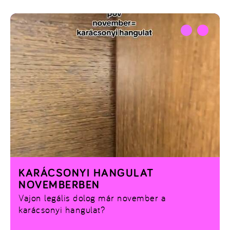
KARÁCSONYI HANGULAT
NOVEMBERBEN
Vajon legális dolog már november a
karácsonyi hangulat?