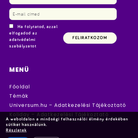
Ha folytatod, azzal
elfogadod az
adatvédelmi
szabályzatot
MENÜ
Főoldal
Témák
Universum.hu – Adatkezelési Tájékoztató
Koliday – Adatkezelési Tájékoztató
A weboldalon a minőségi felhasználói élmény érdekében
Impresszum
sütiket használunk.
Részletek