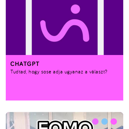
CHATGPT
Tudtad, hogy sose adja ugyanaz a választ?