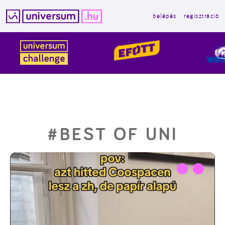
belépés
regisztráció
Kilépés
a
tartalomba
#BEST OF UNI