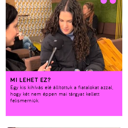
MI LEHET EZ?
Egy kis kihívás elé állítottuk a fiatalokat azzal,
hogy két nem éppen mai tárgyat kellett
felismerniük.