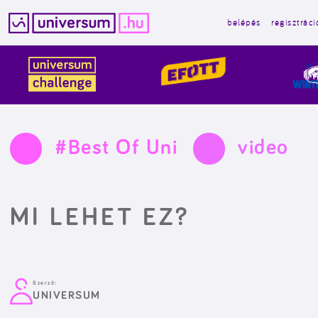
belépés
regisztráci
Kilépés
a
tartalomba
#Best Of Uni
video
MI LEHET EZ?
Szerző:
UNIVERSUM