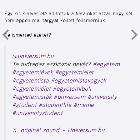
Egy kis kihívás elé állítottuk a fiatalokat azzal, hogy két
nem éppen mai tárgyat kellett felismerniük.
Te ismerted ezeket?
@universum.hu
Te tudtadaz eszközök nevét?
#egyetem
#egyetemiévek
#egyetemielet
#egyetemista
#egyetemistavagyok
#egyetemiélet
#egyetemibuli
#egyetemisták
#universum
#university
#student
#studentlife
#meme
#universitystudent
♬ original sound – Universum.hu