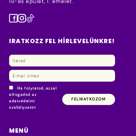
10-es épület, 1. emelet.
Facebook
Instagram
TikTok
IRATKOZZ FEL HÍRLEVELÜNKRE!
Ha folytatod, azzal
elfogadod az
adatvédelmi
szabályzatot
MENÜ