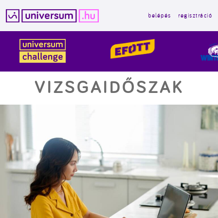
belépés
regisztráció
Kilépés
a
tartalomba
VIZSGAIDŐSZAK