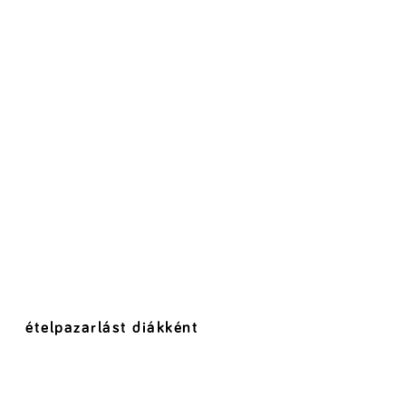
ételpazarlást diákként