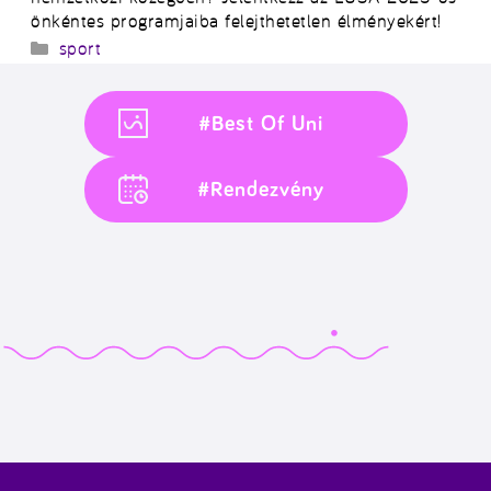
önkéntes programjaiba felejthetetlen élményekért!
Kategória
sport
#Best Of Uni
#Rendezvény