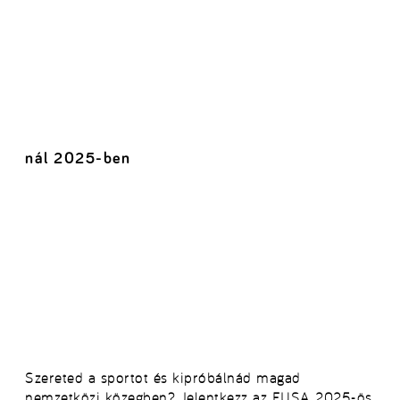
nál 2025-ben
Szereted a sportot és kipróbálnád magad
nemzetközi közegben? Jelentkezz az EUSA 2025-ös