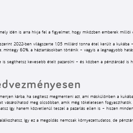
ely idén is arra hívja fel a figyelmet, hogy miközben emberek milliói
zerint 2022-ben világszerte 1,05 milliárd tonna étel került a kukába 
ele, mintegy 60%, a háztartásokban történik – vagyis a legnagyobb hat
is segíthetsz kevesebb ételt pazarolni – és közben a pénztárcád is há
kedvezményesen
menjen kárba, ha segítesz megmenteni azt, ami máskülönben a kukáb
it vásárolhatod meg olcsóbban, amik még tökéletesen fogyaszthatók.
atsz így, hanem közvetlenül teszel a pazarlás ellen is – hiszen mind
alálkozhatsz, így ez a megoldás nemcsak környezettudatos, de pénztárc