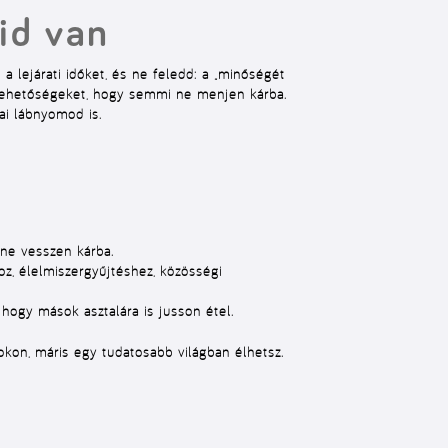
id van
a lejárati időket, és ne feledd: a „minőségét
ta lehetőségeket, hogy semmi ne menjen kárba.
ai lábnyomod is.
 ne vesszen kárba.
z, élelmiszergyűjtéshez, közösségi
 hogy mások asztalára is jusson étel.
kon, máris egy tudatosabb világban élhetsz.