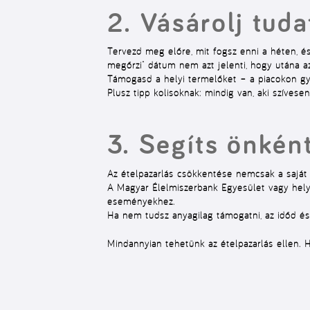
2. Vásárolj tud
Tervezd meg előre, mit fogsz enni a héten, és
megőrzi” dátum nem azt jelenti, hogy utána a
Támogasd a helyi termelőket – a piacokon gyak
Plusz tipp kolisoknak: mindig van, aki szívese
3. Segíts önkén
Az ételpazarlás csökkentése nemcsak a saját 
A Magyar Élelmiszerbank Egyesület vagy hely
eseményekhez.
Ha nem tudsz anyagilag támogatni, az időd és a
Mindannyian tehetünk az ételpazarlás ellen. 