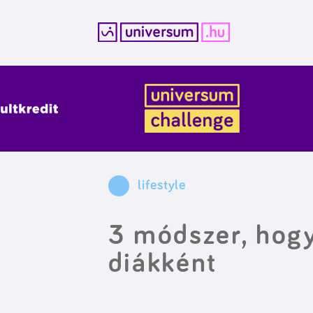
Kilépés
a
tartalomba
lifestyle
3 módszer, hogy
diákként