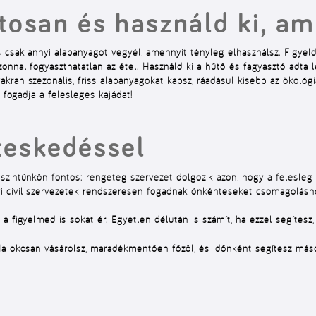
atosan és használd ki, am
 csak annyi alapanyagot vegyél, amennyit tényleg elhasználsz. Figyeld 
zonnal fogyaszthatatlan az étel. Használd ki a hűtő és fagyasztó ad
ran szezonális, friss alapanyagokat kapsz, ráadásul kisebb az ökológi
n fogadja a felesleges kajádat!
teskedéssel
szintünkön fontos: rengeteg szervezet dolgozik azon, hogy a felesleg
i civil szervezetek rendszeresen fogadnak önkénteseket csomagolásho
 figyelmed is sokat ér. Egyetlen délután is számít, ha ezzel segítesz,
Ha okosan vásárolsz, maradékmentően főzöl, és időnként segítesz máso