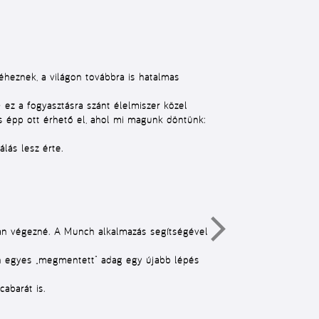
 éheznek, a világon továbbra is hatalmas
– ez a fogyasztásra szánt élelmiszer közel
ás épp ott érhető el, ahol mi magunk döntünk:
lás lesz érte.
an végezné. A
Munch alkalmazás
segítségével
en egyes „megmentett” adag egy újabb lépés
abarát is.