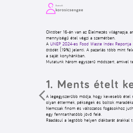
Szerző:
korosicsengee
Október 16-án van az Élelmezés világnapja, am
mennyiségű étel végzi a szemétben.
A
UNEP 2024-es Food Waste Index Reportja
s
ötödét (19%) jelenti. A pazarlás több mint f
a saját konyhánkban.
Mutatunk három egyszerű módszert, amivel te 
1. Ments ételt 
A legegyszerűbb módja, hogy kevesebb étel 
olyan éttermek, pékségek és boltok maradéka
Nemcsak finom és változatos fogásokhoz juth
egy fenntarthatóbb jövő felé.
Ráadásul a legtöbb helyen diákbarát árakkal t