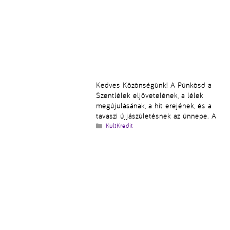
Kedves Közönségünk! A Pünkösd a
Szentlélek eljövetelének, a lélek
megújulásának, a hit erejének, és a
tavaszi újjászületésnek az ünnepe. A
Kategória
KultKredit