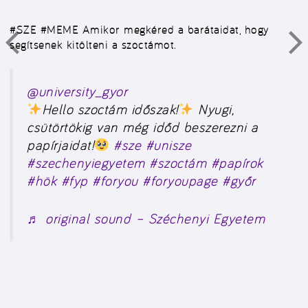
#SZE #MEME
Amikor megkéred a barátaidat, hogy
segítsenek kitölteni a szoctámot.
@university_gyor
Hello szoctám időszak!
Nyugi,
csütörtökig van még időd beszerezni a
papírjaidat!
#sze
#unisze
#szechenyiegyetem
#szoctám
#papírok
#hök
#fyp
#foryou
#foryoupage
#győr
♬ original sound – Széchenyi Egyetem