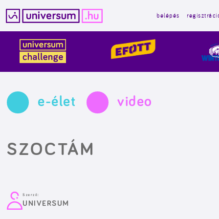
belépés
regisztráci
Kilépés
a
tartalomba
e-élet
video
SZOCTÁM
Szerző:
UNIVERSUM