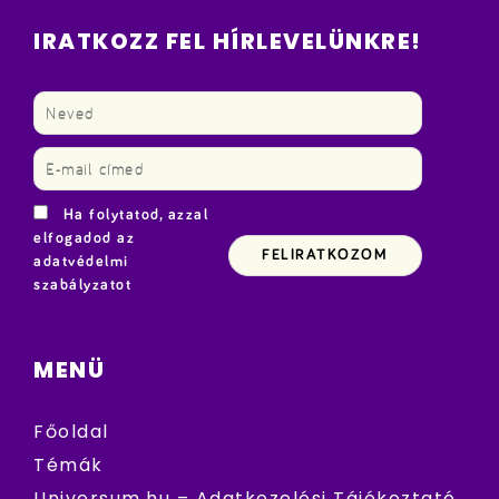
IRATKOZZ FEL HÍRLEVELÜNKRE!
Ha folytatod, azzal
elfogadod az
adatvédelmi
szabályzatot
MENÜ
Főoldal
Témák
Universum.hu – Adatkezelési Tájékoztató