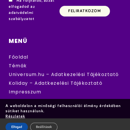
Ha folytatod, azzal
elfogadod az
adatvédelmi
szabályzatot
MENÜ
Főoldal
Témák
Universum.hu – Adatkezelési Tájékoztató
Koliday – Adatkezelési Tájékoztató
Impresszum
A weboldalon a minőségi felhasználói élmény érdekében
sütiket használunk.
Részletek
Elfogad
Beállítások