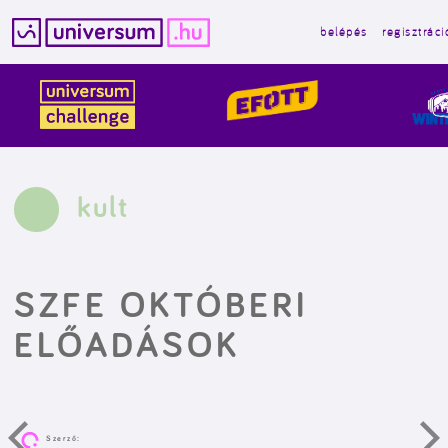
belépés
regisztráci
Kilépés
a
tartalomba
kult
SZFE OKTÓBERI
ELŐADÁSOK
Szerző: