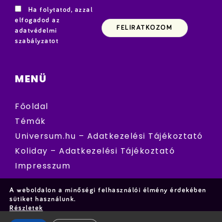
Ha folytatod, azzal
elfogadod az
adatvédelmi
szabályzatot
MENÜ
Főoldal
Témák
Universum.hu – Adatkezelési Tájékoztató
Koliday – Adatkezelési Tájékoztató
Impresszum
A weboldalon a minőségi felhasználói élmény érdekében
sütiket használunk.
Részletek