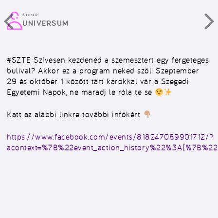
Szerző:
UNIVERSUM
#SZTE
Szívesen kezdenéd a szemesztert egy fergeteges
bulival? Akkor ez a program neked szól! Szeptember
29 és október 1 között tárt karokkal vár a Szegedi
Egyetemi Napok, ne maradj le róla te se
Katt az alábbi linkre további infókért
https://www.facebook.com/events/818247089901712/?
acontext=%7B%22event_action_history%22%3A[%7B%