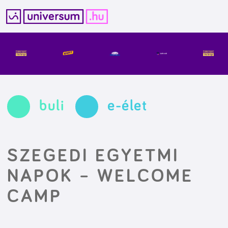
Kilépés
a
tartalomba
buli
e-élet
SZEGEDI EGYETMI
NAPOK – WELCOME
CAMP