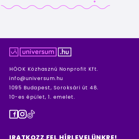
HÖOK Közhasznú Nonprofit Kft.
info@universum.hu
1095 Budapest, Soroksári út 48.
10-es épület, 1. emelet.
Facebook
Instagram
TikTok
IRATKOZZ FEL HÍRLEVELÜNKRE!