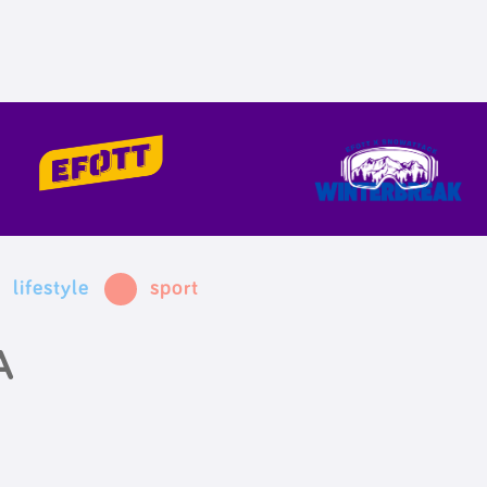
lifestyle
sport
A