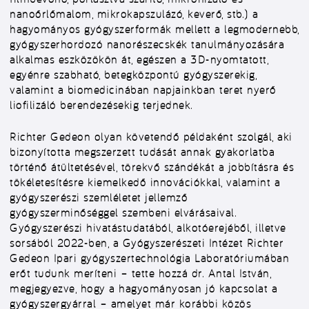
nanoőrlőmalom, mikrokapszulázó, keverő, stb.) a
hagyományos gyógyszerformák mellett a legmodernebb,
gyógyszerhordozó nanorészecskék tanulmányozására
alkalmas eszközökön át, egészen a 3D-nyomtatott,
egyénre szabható, betegközpontú gyógyszerekig,
valamint a biomedicinában napjainkban teret nyerő
liofilizáló berendezésekig terjednek.
Richter Gedeon olyan követendő példaként szolgál, aki
bizonyította megszerzett tudását annak gyakorlatba
történő átültetésével, törekvő szándékát a jobbításra és
tökéletesítésre kiemelkedő innovációkkal, valamint a
gyógyszerészi szemléletet jellemző
gyógyszerminőséggel szembeni elvárásaival.
Gyógyszerészi hivatástudatából, alkotóerejéből, illetve
sorsából 2022-ben, a Gyógyszerészeti Intézet Richter
Gedeon Ipari gyógyszertechnológia Laboratóriumában
erőt tudunk meríteni – tette hozzá dr. Antal István,
megjegyezve, hogy a hagyományosan jó kapcsolat a
gyógyszergyárral – amelyet már korábbi közös