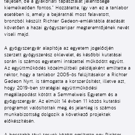
teljesen, de a gyakorlati tapasztalat jelentősége
kiemelkedően fontos.” Hozzátette, így van ez a tanlabor
esetében is, amely a bejáratnál most felavatott,
bronzból készült Richter Gedeon-emléktábla átadását
követően a hazai gyógyszeripar megteremtőjének nevét
viseli majd.
A gyógyszergyár alapítója az egyetem jogelődjén
szerzett gyógyszerész oklevelet, és későbbi kutatásai
során is számos egyetemi intézettel működött együtt.
Az együttműködés közelmúltbeli példájaként említette a
rektor, hogy a tanlabor 2005-ös felújításakor a Richter
Gedeon Nyrt. is támogatta a korszerűsítést, illetve azt,
hogy 2019-ben stratégiai együttműködési
megállapodást kötött a Semmelweis Egyetem és a
gyógyszergyár. Az elmúlt 14 évben 11 közös kutatási
programot valósítottak meg, és jelenleg is számos
munkabizottság dolgozik a következő projektek
előkészítésén.
A hosszabb távú tervek között említette egy Richter