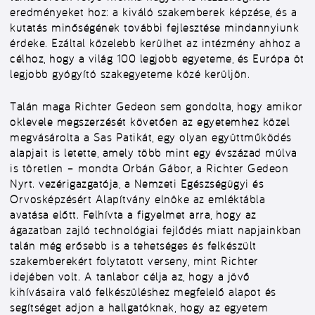
eredményeket hoz: a kiváló szakemberek képzése, és a
kutatás minőségének további fejlesztése mindannyiunk
érdeke. Ezáltal közelebb kerülhet az intézmény ahhoz a
célhoz, hogy a világ 100 legjobb egyeteme, és Európa öt
legjobb gyógyító szakegyeteme közé kerüljön.
Talán maga Richter Gedeon sem gondolta, hogy amikor
oklevele megszerzését követően az egyetemhez közel
megvásárolta a Sas Patikát, egy olyan együttműködés
alapjait is letette, amely több mint egy évszázad múlva
is töretlen – mondta Orbán Gábor, a Richter Gedeon
Nyrt. vezérigazgatója, a Nemzeti Egészségügyi és
Orvosképzésért Alapítvány elnöke az emléktábla
avatása előtt. Felhívta a figyelmet arra, hogy az
ágazatban zajló technológiai fejlődés miatt napjainkban
talán még erősebb is a tehetséges és felkészült
szakemberekért folytatott verseny, mint Richter
idejében volt. A tanlabor célja az, hogy a jövő
kihívásaira való felkészüléshez megfelelő alapot és
segítséget adjon a hallgatóknak, hogy az egyetem