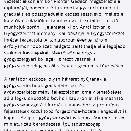
vezetett akkor, amikor Richter Gedeon megszerezte a
diplomáját, hanem azért is, mert a gyakorlatorientált
graduális és posztgraduális képzés résztvevői mellett a
kutatók és oktatók is tanulhatnak itt kutató-fejlesztő
munkájuk során – jelentette ki dr. Antal István, a
Gyógyszerésztudományi Kar dékánja, a Gyógyszerészeti
Intézet igazgatója. A tanlaborban évente három
évfolyamon több száz hallgató sajátíthatja el a legújabb
szakmai készségeket. Megköszönte, hogy a
gyógyszergyári kollegák is részt vesznek a
gyógyszerészek graduális és posztgraduális képzésében.
A tanlabor eszközei olyan hátteret nyújtanak a
gyógyszertechnológiai kutatásban és
gyógyszerkészítmény-fejlesztésben, amely lehetőséget
ad a legkülönbözőbb beviteli kapukon át alkalmazható
gyógyszeradagolási formák kutatásához, a prototípus
fejlesztések közül több forgalomba-hozatali engedélyt is
kapott. Az ipari gyógyszergyártás laboratóriumi szinten
miniatürizált berendezései (pl. tablettázógép,
filmbevonó, porlasztva szárító, mikronizáló és