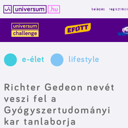
belépés
regisztráci
Kilépés
a
tartalomba
e-élet
lifestyle
Richter Gedeon nevét
veszi fel a
Gyógyszertudományi
kar tanlaborja