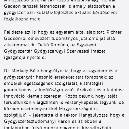
Gedeon tanszék létrehozását is, amely elsősorban a
gyógyszeripari kutatás-fejlesztés aktuális kérdéseivel
foglalkozna majd.
Felidézte azt is, hogy az egyetem által alapított, Richter
Gedeonról elnevezett tudományos jutalomdíjat első
alkalommal dr. Zelkó Romána, az Egyetemi
Gyógyszertár Gyógyszerügyi Szervezési Intézet
igazgatója nyerte el.
Dr. Merkely Béla hangsúlyozta, hogy az egyetem és a
gyógyszergyár hasonló értékeket tart fontosnak: az
emberek egészségének szolgálatát, a stratégiai
gondolkodást, a kiválóságra való törekvést és a kutatás-
innováció kiemelt szerepét. Közös célunk, hogy saját
területünkön világszinten is versenyképesek legyünk, de
közben eredményeinkkel Magyarországot is
szolgáljuk” – jelentette ki a rektor. Hangsúlyozta, hogy a
Gyógyszerésztudományi Karon és az ebben a
tanlaborban folyó munka nagyon is kézzelfogható