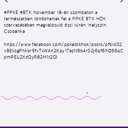
#PPKE #BTK
November 18-án szombaton a
természetben töltődhettek fel a PPKE BTK HÖK
szervezésében megvalósuló őszi túrán.
Helyszín:
Csobánka
https://www.facebook.com/ppkebtkhok/posts/pfbid02
vBEkzgPhkbr5fvTxWAK2Kpy1TazN9b4rD2j6qf6fiQ56qC
pmREU2XdQyR82M1t2Ql