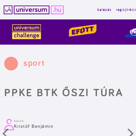
belépés
regisztráci
Kilépés
a
tartalomba
sport
PPKE BTK ŐSZI TÚRA
Szerző:
Kristóf Benjámin