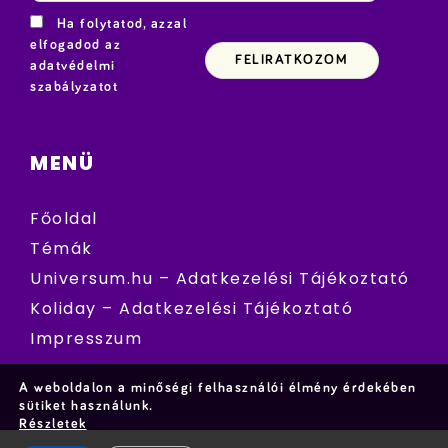
Ha folytatod, azzal
elfogadod az
adatvédelmi
szabályzatot
MENÜ
Főoldal
Témák
Universum.hu – Adatkezelési Tájékoztató
Koliday – Adatkezelési Tájékoztató
Impresszum
A weboldalon a minőségi felhasználói élmény érdekében
sütiket használunk.
Részletek