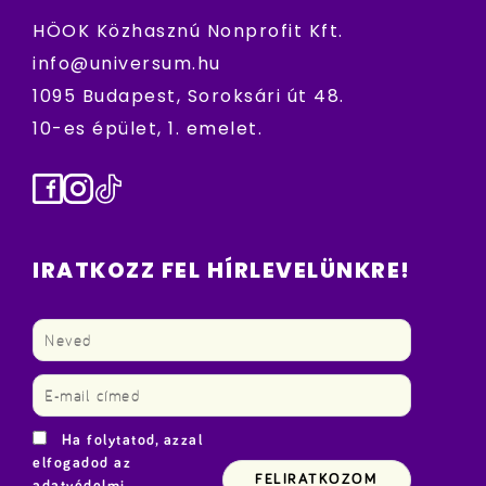
HÖOK Közhasznú Nonprofit Kft.
info@universum.hu
1095 Budapest, Soroksári út 48.
10-es épület, 1. emelet.
Facebook
Instagram
TikTok
IRATKOZZ FEL HÍRLEVELÜNKRE!
Ha folytatod, azzal
elfogadod az
adatvédelmi