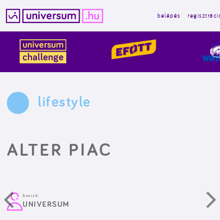
belépés
regisztráci
Kilépés
a
tartalomba
lifestyle
ALTER PIAC
Szerző:
UNIVERSUM