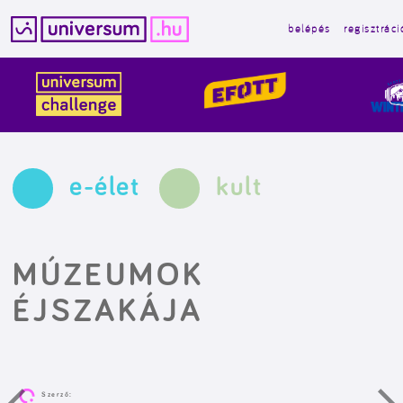
belépés
regisztráci
Kilépés
a
tartalomba
e-élet
kult
MÚZEUMOK
ÉJSZAKÁJA
Szerző: