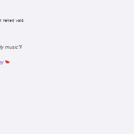
st neked való.
y music”!!
boy