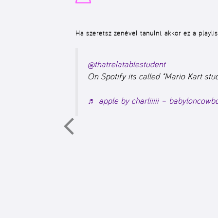
Ha szeretsz zenével tanulni, akkor ez a playli
@thatrelatablestudent
On Spotify its called “Mario Kart stud
♬ apple by charliiiii – babyloncow