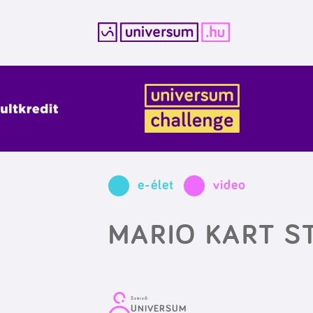
Kilépés
a
tartalomba
e-élet
video
MARIO KART S
Szerző:
UNIVERSUM