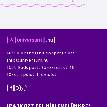
HÖOK Közhasznú Nonprofit Kft.
info@universum.hu
1095 Budapest, Soroksári út 48.
10-es épület, 1. emelet.
Facebook
Instagram
TikTok
IRATKOZZ FEL HÍRLEVELÜNKRE!