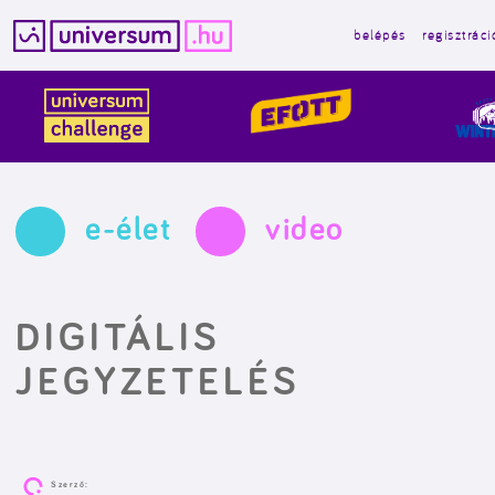
belépés
regisztráci
Kilépés
a
tartalomba
e-élet
video
DIGITÁLIS
JEGYZETELÉS
Szerző: