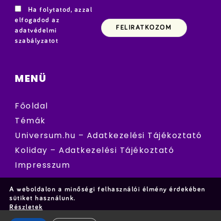
Ha folytatod, azzal
elfogadod az
adatvédelmi
szabályzatot
MENÜ
Főoldal
Témák
Universum.hu – Adatkezelési Tájékoztató
Koliday – Adatkezelési Tájékoztató
Impresszum
A weboldalon a minőségi felhasználói élmény érdekében
sütiket használunk.
Részletek