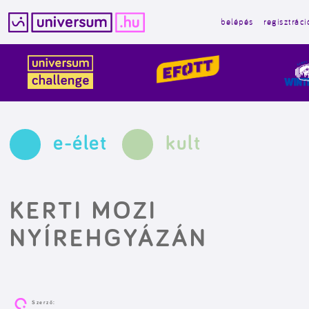
belépés
regisztráci
Kilépés
a
tartalomba
e-élet
kult
KERTI MOZI
NYÍREHGYÁZÁN
Szerző: