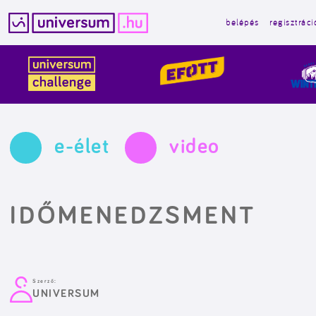
belépés
regisztráci
Kilépés
a
tartalomba
e-élet
video
IDŐMENEDZSMENT
Szerző:
UNIVERSUM