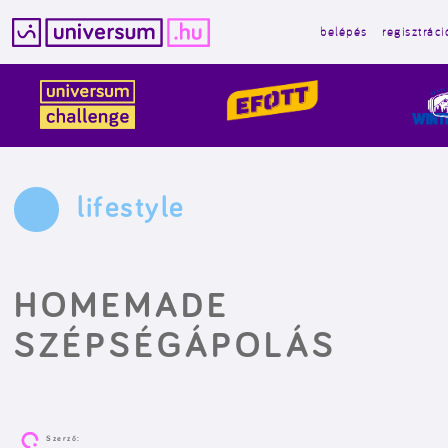
belépés
regisztráci
Kilépés
a
tartalomba
lifestyle
HOMEMADE
SZÉPSÉGÁPOLÁS
Szerző: