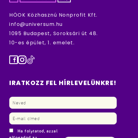
HÖOK Közhasznú Nonprofit Kft.
info@universum.hu
1095 Budapest, Soroksári út 48.
10-es épület, 1. emelet.
Facebook
Instagram
TikTok
IRATKOZZ FEL HÍRLEVELÜNKRE!
Ha folytatod, azzal
elfogadod az