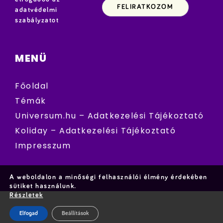
adatvédelmi
szabályzatot
MENÜ
Főoldal
Témák
Universum.hu – Adatkezelési Tájékoztató
Koliday – Adatkezelési Tájékoztató
Impresszum
A weboldalon a minőségi felhasználói élmény érdekében
sütiket használunk.
Részletek
Elfogad
Beállítások