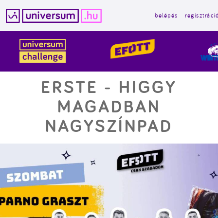
belépés
regisztráci
Kilépés
a
tartalomba
ERSTE - HIGGY
MAGADBAN
NAGYSZÍNPAD