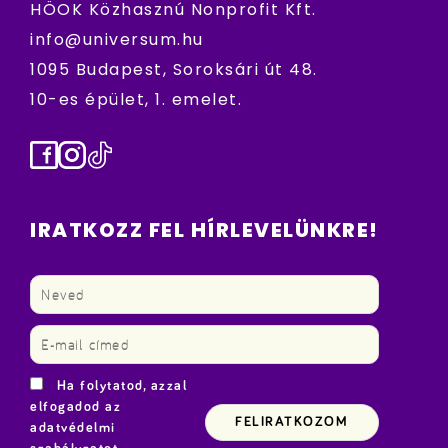
HÖOK Közhasznú Nonprofit Kft.
info@universum.hu
1095 Budapest, Soroksári út 48.
10-es épület, 1. emelet.
Facebook
Instagram
TikTok
IRATKOZZ FEL HÍRLEVELÜNKRE!
Ha folytatod, azzal
elfogadod az
adatvédelmi