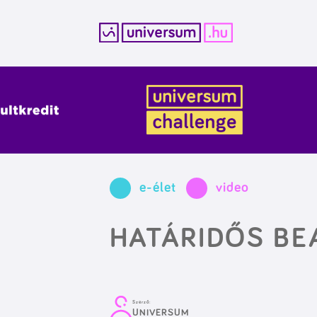
Kilépés
a
tartalomba
e-élet
video
HATÁRIDŐS B
Szerző:
UNIVERSUM