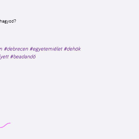
 hagyod?
m
#debrecen
#egyetemiélet
#dehök
yett
#beadandó