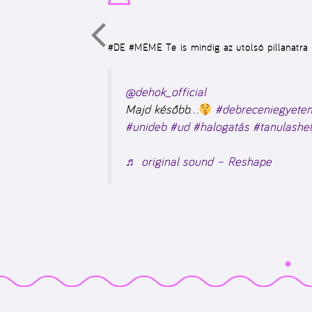
#DE #MEME
Te is mindig az utolsó pillanatra
@dehok_official
Majd később…
#debreceniegyete
#unideb
#ud
#halogatás
#tanulashel
♬ original sound – Reshape