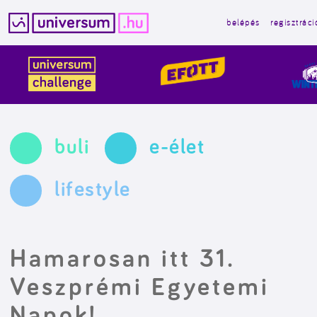
belépés
regisztráci
Kilépés
a
tartalomba
buli
e-élet
lifestyle
Hamarosan itt 31.
Veszprémi Egyetemi
Napok!