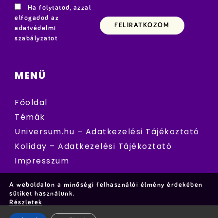
Ha folytatod, azzal
elfogadod az
adatvédelmi
szabályzatot
MENÜ
Főoldal
Témák
Universum.hu – Adatkezelési Tájékoztató
Koliday – Adatkezelési Tájékoztató
Impresszum
A weboldalon a minőségi felhasználói élmény érdekében
sütiket használunk.
Részletek