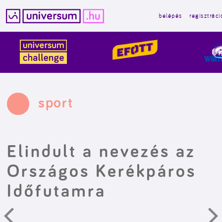
belépés
regisztráci
Kilépés
a
tartalomba
sport
Elindult a nevezés az
Országos Kerékpáros
Időfutamra