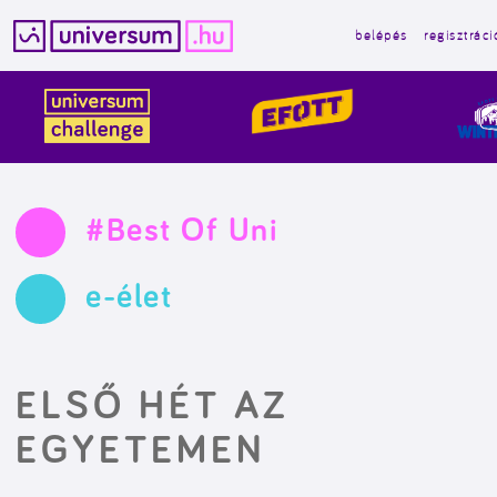
belépés
regisztráci
Kilépés
a
tartalomba
#Best Of Uni
e-élet
ELSŐ HÉT AZ
EGYETEMEN