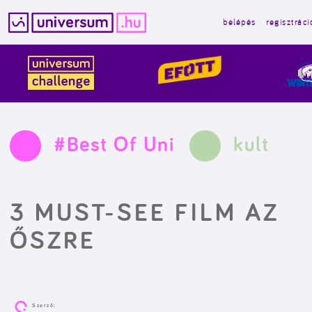
belépés
regisztráci
Kilépés
a
tartalomba
#Best Of Uni
kult
3 MUST-SEE FILM AZ
ŐSZRE
Szerző: