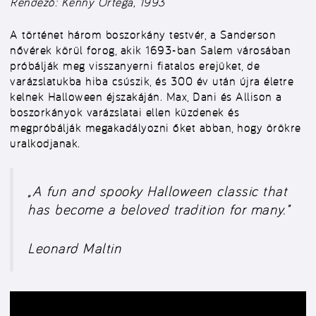
Rendező: Kenny Ortega, 1993
A történet három boszorkány testvér, a Sanderson
nővérek körül forog, akik 1693-ban Salem városában
próbálják meg visszanyerni fiatalos erejüket, de
varázslatukba hiba csúszik, és 300 év után újra életre
kelnek Halloween éjszakáján. Max, Dani és Allison a
boszorkányok varázslatai ellen küzdenek és
megpróbálják megakadályozni őket abban, hogy örökre
uralkodjanak.
„A fun and spooky Halloween classic that
has become a beloved tradition for many.”
Leonard Maltin