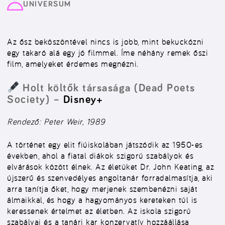
UNIVERSUM
Az ősz beköszöntével nincs is jobb, mint bekuckózni
egy takaró alá egy jó filmmel. Íme néhány remek őszi
film, amelyeket érdemes megnézni.
Holt költők társasága (Dead Poets
Society) –
Disney+
Rendező: Peter Weir, 1989
A történet egy elit fiúiskolában játszódik az 1950-es
években, ahol a fiatal diákok szigorú szabályok és
elvárások között élnek. Az életüket Dr. John Keating, az
újszerű és szenvedélyes angoltanár forradalmasítja, aki
arra tanítja őket, hogy merjenek szembenézni saját
álmaikkal, és hogy a hagyományos kereteken túl is
keressenek értelmet az életben. Az iskola szigorú
szabályai és a tanári kar konzervatív hozzáállása