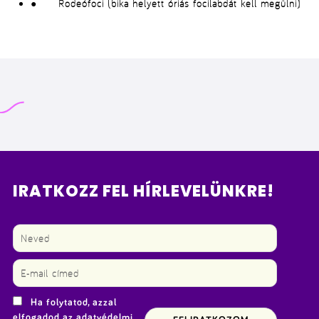
● Rodeófoci (bika helyett óriás focilabdát kell megülni)
IRATKOZZ FEL HÍRLEVELÜNKRE!
Ha folytatod, azzal
elfogadod az adatvédelmi