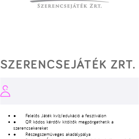
SZERENCSEJÁTÉK ZRT.
● Felelős Játék kvíz/edukáció a fesztiválon
● QR kódos kérdőív kitöltők megpörgethetik a
szerencsekereket
● Részegszemüveges akadálypálya